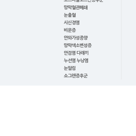
망막혈관폐쇄
눈출혈
시신경염
비문증
안와가성종양
망막색소변성증
안검염 다래끼
누선염 누낭염
눈떨림
쇼그렌증후군