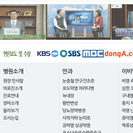
병원소개
안과
이비
원장 인사말
눈충혈 안구건조증
비염 
의료진소개
포도막염 하라다병
심한 
진료안내
녹내장
구내염
장비소개
황반변성
풍치 
둘러보기
당뇨망막병증
이명 
오시는길
시력저하 눈피로
중이
공막염 상공막염
역류
포스너슐로스만증후군