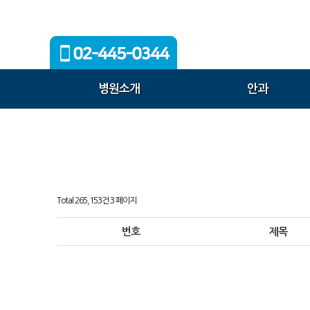
병원소개
안과
Total 265,153건
3 페이지
번호
제목