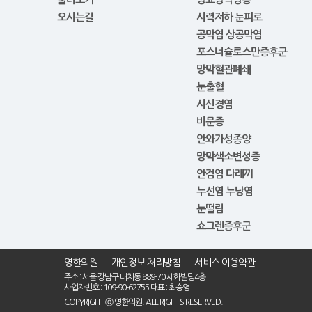
오시는길
시력저하 눈피로
공막염 상공막염
포스너슐로스만증후군
망막혈관폐쇄
눈출혈
시신경염
비문증
안와가성종양
망막색소변성증
안검염 다래끼
누선염 누낭염
눈떨림
쇼그렌증후군
영한의원
개인정보 처리방침
서비스 이용약관
주소 : 서울 강남구 대치동 889-70 세화빌딩4층
사업자번호 : 109-90-62755 대표 : 최승영
COPYRIGHT ⓒ 영한의원. ALL RIGHTS RESERVED.