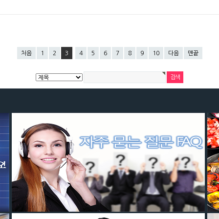
처음
1
2
3
4
5
6
7
8
9
10
다음
맨끝