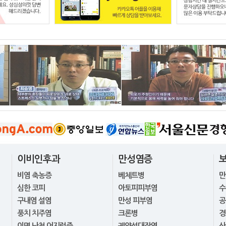
이비인후과
만성염증
비염 축농증
베체트병
만
심한 코피
아토피피부염
수
구내염 설염
만성 피부염
공
풍치 치주염
크론병
경
이명 난청 어지럼증
궤양성대장염
산