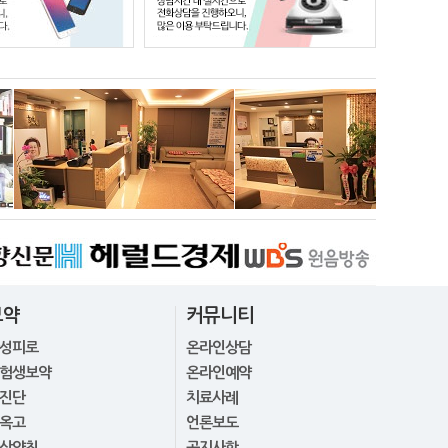
보약
커뮤니티
성피로
온라인상담
험생보약
온라인예약
진단
치료사례
옥고
언론보도
삼약침
공지사항