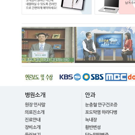
병원소개
안과
원장 인사말
눈충혈 안구건조증
의료진소개
포도막염 하라다병
진료안내
녹내장
장비소개
황반변성
둘러보기
당뇨망막병증