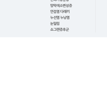
망막색소변성증
안검염 다래끼
누선염 누낭염
눈떨림
쇼그렌증후군