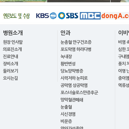
병원소개
안과
이비
원장 인사말
눈충혈 안구건조증
비염 
의료진소개
포도막염 하라다병
심한 
진료안내
녹내장
구내염
장비소개
황반변성
풍치 
둘러보기
당뇨망막병증
이명 
오시는길
시력저하 눈피로
중이
공막염 상공막염
역류
포스너슐로스만증후군
망막혈관폐쇄
눈출혈
시신경염
비문증
안와가성종양